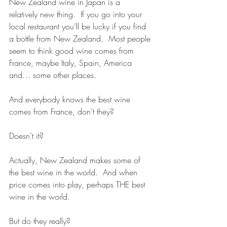
New Zealand wine in Japan is a 
relatively new thing.  If you go into your 
local restaurant you’ll be lucky if you find 
a bottle from New Zealand.  Most people 
seem to think good wine comes from 
France, maybe Italy, Spain, America 
and… some other places.  
And everybody knows the best wine 
comes from France, don’t they? 
Doesn’t it?
Actually, New Zealand makes some of 
the best wine in the world.  And when 
price comes into play, perhaps THE best 
wine in the world.
But do they really?  