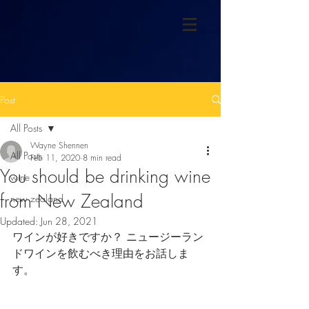
Post
All Posts
Wayne Shennen
All Posts
Feb 11, 2020
8 min read
You should be drinking wine
wine
from New Zealand
new zealand
Updated:
Jun 28, 2021
ワインが好きですか？ ニュージーラン
ドワインを飲むべき理由をお話しま
す。