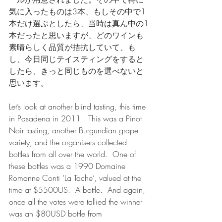
気に入ったものは3本、もしその中で1
本だけ選ぶとしたら、当時は真ん中の1
本だったと思いますが、どのワインも
素晴らしく品質が拮抗していて、も
し、今日同じテイスティングをすると
したら、きっと同じものを選べないと
思います。
Let’s look at another blind tasting, this time 
in Pasadena in 2011.  This was a Pinot 
Noir tasting, another Burgundian grape 
variety, and the organisers collected 
bottles from all over the world.  One of 
these bottles was a 1990 Domaine 
Romanne Conti ‘La Tache’, valued at the 
time at $5500US.  A bottle.  And again, 
once all the votes were tallied the winner 
was an $80USD bottle from 