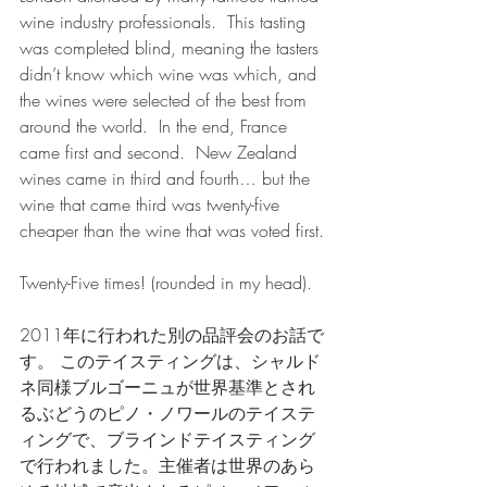
wine industry professionals.  This tasting 
was completed blind, meaning the tasters 
didn’t know which wine was which, and 
the wines were selected of the best from 
around the world.  In the end, France 
came first and second.  New Zealand 
wines came in third and fourth… but the 
wine that came third was twenty-five 
cheaper than the wine that was voted first.
Twenty-Five times! (rounded in my head).
2011年に行われた別の品評会のお話で
す。 このテイスティングは、シャルド
ネ同様ブルゴーニュが世界基準とされ
るぶどうのピノ・ノワールのテイステ
ィングで、ブラインドテイスティング
で行われました。主催者は世界のあら