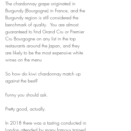
The chardonnay grape originated in 
Burgundy (Bourgogne) in France, and the 
Burgundy region is still considered the 
benchmark of quality.  You are almost 
guaranteed to find Grand Cru or Premier 
Cru Bourgogne on any list in the top 
restaurants around the Japan, and they 
are likely to be the most expensive white 
wines on the menu
So how do kiwi chardonnay match up 
against the best?
Funny you should ask.  
Pretty good, actually.  
In 2018 there was a tasting conducted in 
London attended by many famous trained 