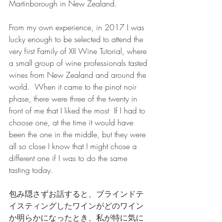
Martinborough in New Zealand.
From my own experience, in 2017 I was 
lucky enough to be selected to attend the 
very first Family of XII Wine Tutorial, where 
a small group of wine professionals tasted 
wines from New Zealand and around the 
world.  When it came to the pinot noir 
phase, there were three of the twenty in 
front of me that I liked the most  If I had to 
choose one, at the time it would have 
been the one in the middle, but they were 
all so close I know that I might chose a 
different one if I was to do the same 
tasting today.
包み隠さずお話すると、ブラインドテ
イスティングしたワインがどのワイン
か明らかになったとき、私が特に気に